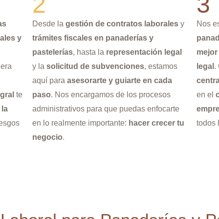
2
3
as
Desde la
gestión de contratos laborales
y
Nos e
ales y
trámites fiscales en panaderías y
panad
pastelerías
, hasta la
representación legal
mejor
era
y la
solicitud de subvenciones
, estamos
legal
.
aquí para
asesorarte y guiarte en cada
centra
gral
te
paso
. Nos encargamos de los procesos
en el
 la
administrativos para que puedas enfocarte
empr
iesgos
en lo realmente importante:
hacer crecer tu
todos 
negocio
.