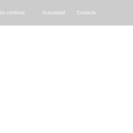
ón continua
Actualidad
Contacto
derías y
para tu negocio?
anquilidad.