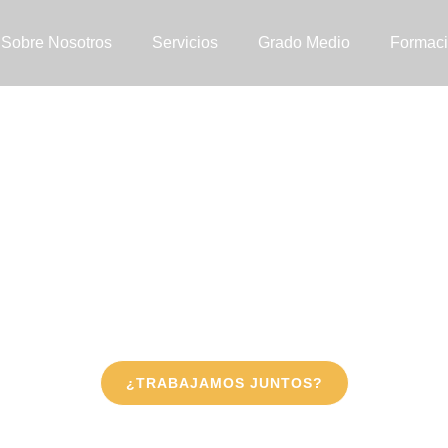
Sobre Nosotros
Servicios
Grado Medio
Formaci
a para pana
pastelerías
adería o pastelería y necesitas asesoramiento experto 
a te ofrecemos nuestros servicios de asesoría para tu tr
¿TRABAJAMOS JUNTOS?