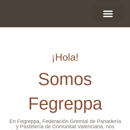
Ir
Sobre Nosotros
Grado Medio
Formación contínua
al
contenido
¡Hola!
Somos
Fegreppa
En Fegreppa, Federación Gremial de Panadería
y Pastelería de Comunitat Valenciana, nos