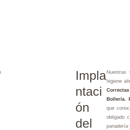
Impla
Nuestras 
higiene al
ntaci
Correcta
Bollería. 
ón
que conoc
obligado 
del
panadería 