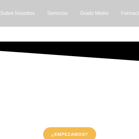
Sobre Nosotros
Servicios
Grado Medio
Formaci
entaria (Ga
tegral en seguridad alimentaria para que tu negocio 
¿EMPEZAMOS?