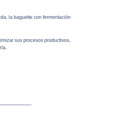
ida, la baguette con fermentación
timizar sus procesos productivos,
ía.
Ant
Siguiente