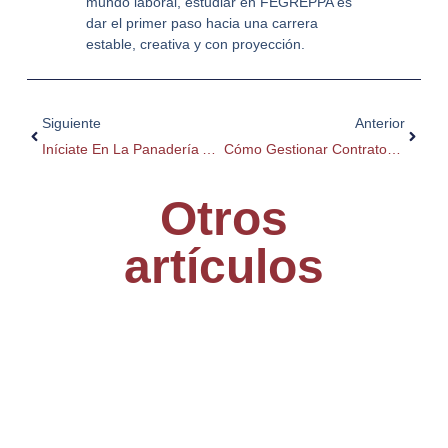
mundo laboral, estudiar en FEGREPPA es
dar el primer paso hacia una carrera
estable, creativa y con proyección.
Ant
Siguie
Siguiente
Anterior
Iníciate En La Panadería Artesanal Con Nuestros Cursos Básicos Y Avanzados
Cómo Gestionar Contratos Laborales En El Sector De Panadería Y Pastelería
Otros
artículos