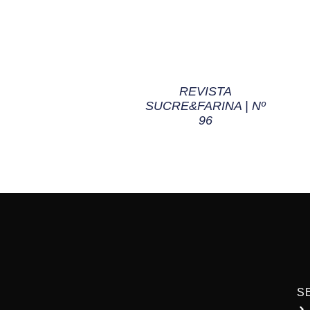
REVISTA
SUCRE&FARINA | Nº
96
S