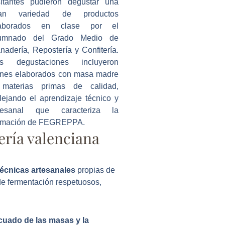
sitantes pudieron degustar una
ran variedad de productos
laborados en clase por el
umnado del Grado Medio de
nadería, Repostería y Confitería.
s degustaciones incluyeron
nes elaborados con masa madre
materias primas de calidad,
flejando el aprendizaje técnico y
tesanal que caracteriza la
rmación de FEGREPPA.
dería valenciana
técnicas artesanales
propias de
de fermentación respetuosos,
cuado de las masas y la