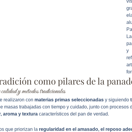
vi
g
e
al
Pa
La
pa
y 
re
ar
fo
 tradición como pilares de la pana
 calidad y métodos tradicionales
e realizaron con
materias primas seleccionadas
y siguiendo
de masas trabajadas con tiempo y cuidado, junto con procesos 
, aroma y textura
característicos del pan de verdad.
s que priorizan la
regularidad en el amasado, el reposo ade