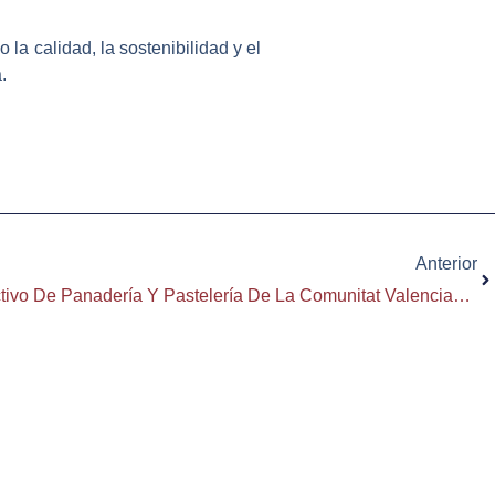
 la calidad, la sostenibilidad y el
.
Si
Anterior
Ratificado El V Convenio Colectivo De Panadería Y Pastelería De La Comunitat Valenciana: Estabilidad Y Mejoras Laborales Para El Sector