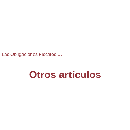
Claves Para Cumplir Con Las Obligaciones Fiscales En El Sector De Panadería Y Pastelería
Otros artículos