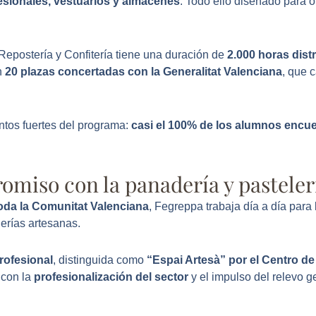
fesionales, vestuarios y almacenes
. Todo ello diseñado para o
Repostería y Confitería tiene una duración de
2.000 horas dist
n
20 plazas concertadas con la Generalitat Valenciana
, que 
ntos fuertes del programa:
casi el 100% de los alumnos encuen
iso con la panadería y pasteler
oda la Comunitat Valenciana
, Fegreppa trabaja día a día para
erías artesanas.
rofesional
, distinguida como
“Espai Artesà”
por el Centro de
 con la
profesionalización del sector
y el impulso del relevo g