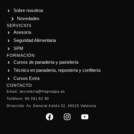
Sobre nosotros
Novedades
SERVICIOS
Asesoría
Seguridad Alimentaria
SPM
FORMACIÓN
Cursos de panadería y pastelería
Técnico en panadería, repostería y confitería
Cursos Extra
CONTACTO
Email: secretaria@fregreppa.es
Teléfono: 96 391 82 80
Dirección: Av. General Avilés 32, 46015 Valencia
F
I
Y
a
n
o
c
s
u