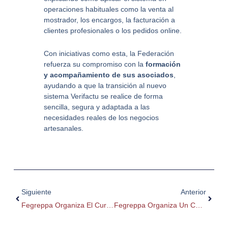
operaciones habituales como la venta al
mostrador, los encargos, la facturación a
clientes profesionales o los pedidos online.
Con iniciativas como esta, la Federación
refuerza su compromiso con la
formación
y acompañamiento de sus asociados
,
ayudando a que la transición al nuevo
sistema Verifactu se realice de forma
sencilla, segura y adaptada a las
necesidades reales de los negocios
artesanales.
Ant
Siguie
Siguiente
Anterior
Fegreppa Organiza El Curso “Masas Saladas” Con José Roldán, El Mejor Panadero De España 2025
Fegreppa Organiza Un Curso Para Aprender A Elaborar Troncos Y Panes Navideños