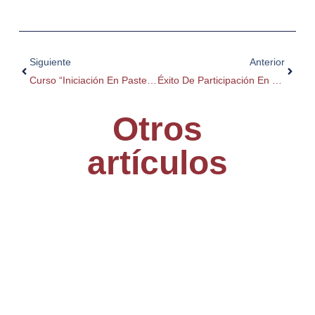
Ant
Siguie
Siguiente
Anterior
Curso “Iniciación En Pastelería” En Fegreppa Del 10 Al 19 Noviembre
Éxito De Participación En Las Jornadas Sobre El Nuevo Sistema De Facturación Verifactu
Otros
artículos