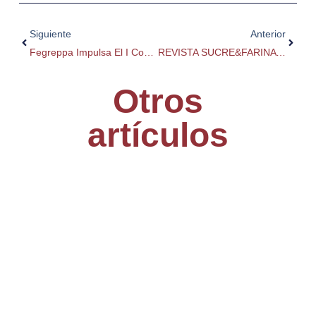
Ant
Siguie
Siguiente
Anterior
Fegreppa Impulsa El I Concurso De Nuevas Promesas De La Panadería En Gastrónoma 2026
REVISTA SUCRE&FARINA | Nº 96
Otros
artículos