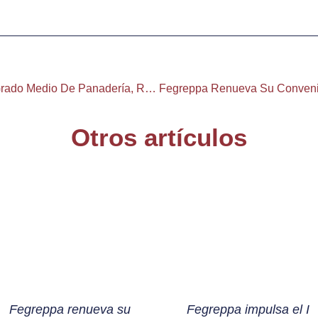
El 20 De Mayo Se Abre El Plazo De Preinscripción Para El Grado Medio De Panadería, Repostería Y Confitería De Fegreppa
Otros artículos
Fegreppa renueva su
Fegreppa impulsa el I