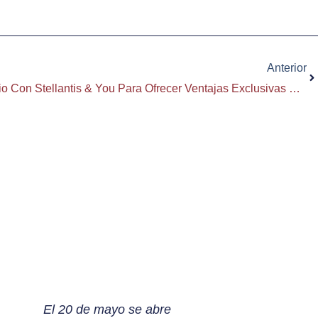
Si
Anterior
Fegreppa Renueva Su Convenio Con Stellantis & You Para Ofrecer Ventajas Exclusivas En Movilidad A Sus Asociados
El 20 de mayo se abre