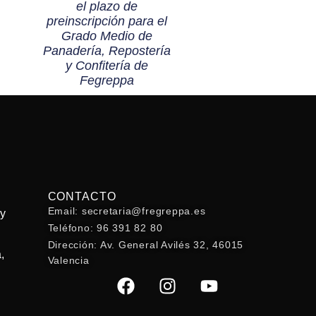
el plazo de
preinscripción para el
Grado Medio de
Panadería, Repostería
y Confitería de
Fegreppa
CONTACTO
Email: secretaria@fregreppa.es
 y
Teléfono: 96 391 82 80
Dirección: Av. General Avilés 32, 46015
,
Valencia
F
I
Y
a
n
o
c
s
u